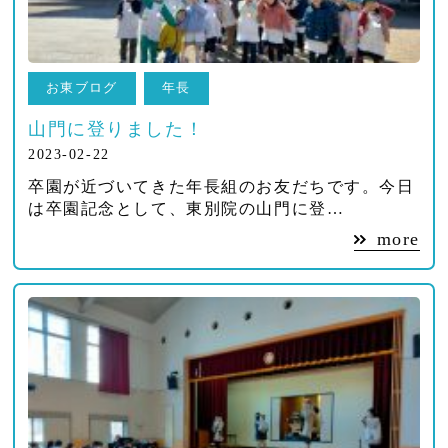
お東ブログ
年長
山門に登りました！
2023-02-22
卒園が近づいてきた年長組のお友だちです。今日
は卒園記念として、東別院の山門に登…
more