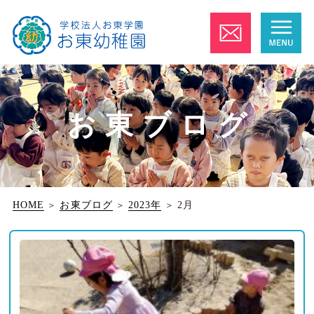
お東ブログ
HOME
＞
お東ブログ
＞
2023年
＞
2月