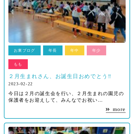
お東ブログ
年長
年中
年少
もも
２月生まれさん、お誕生日おめでとう‼
2023-02-22
今日は２月の誕生会を行い、２月生まれの園児の
保護者をお迎えして、みんなでお祝い…
more