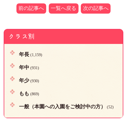
前の記事へ
一覧へ戻る
次の記事へ
クラス別
年長
(1,159)
年中
(931)
年少
(930)
もも
(869)
一般（本園への入園をご検討中の方）
(52)