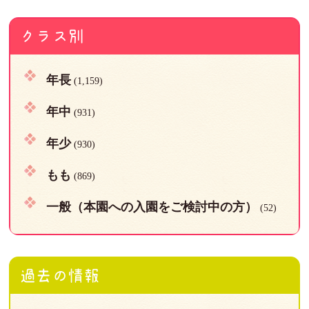
クラス別
年長
(1,159)
年中
(931)
年少
(930)
もも
(869)
一般（本園への入園をご検討中の方）
(52)
過去の情報