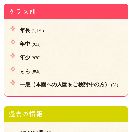
クラス別
年長
(1,159)
年中
(931)
年少
(930)
もも
(869)
一般（本園への入園をご検討中の方）
(52)
過去の情報