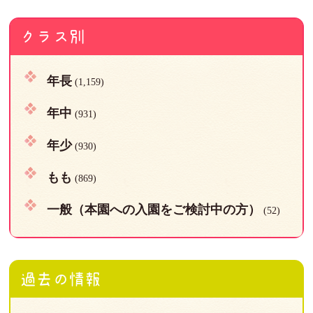
クラス別
年長
(1,159)
年中
(931)
年少
(930)
もも
(869)
一般（本園への入園をご検討中の方）
(52)
過去の情報