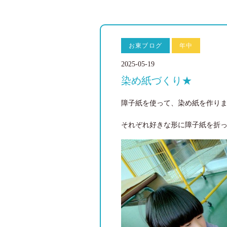
お東ブログ
年中
2025-05-19
染め紙づくり★
障子紙を使って、染め紙を作り
それぞれ好きな形に障子紙を折