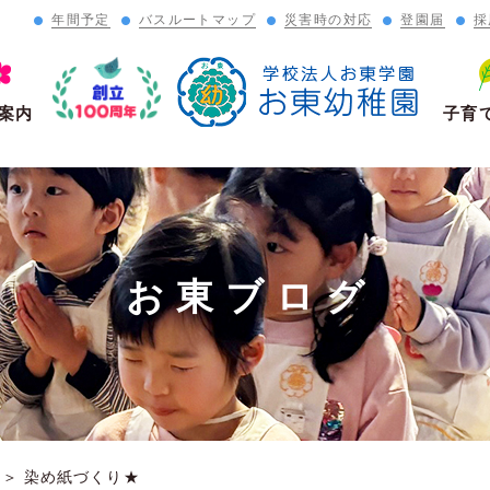
年間予定
バスルートマップ
災害時の対応
登園届
採
」
案内
子育
お東ブログ
＞
染め紙づくり★