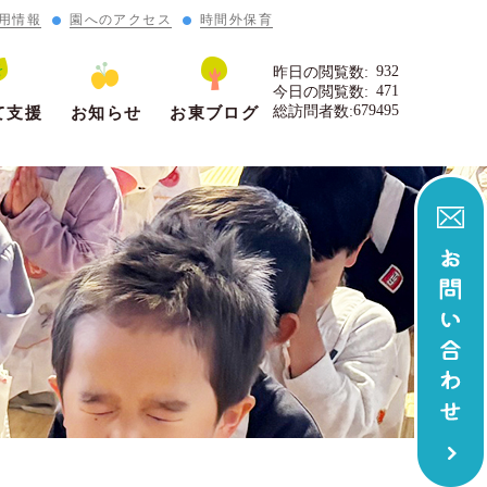
用情報
園へのアクセス
時間外保育
932
昨日の閲覧数:
471
今日の閲覧数:
679495
総訪問者数:
て支援
お知らせ
お東ブログ