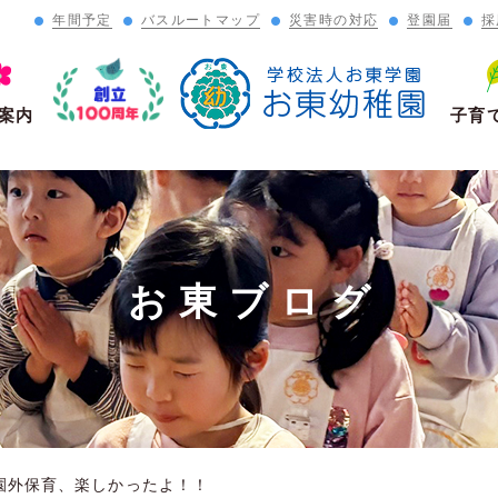
年間予定
バスルートマップ
災害時の対応
登園届
採
」
案内
子育
お東ブログ
園外保育、楽しかったよ！！