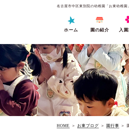
名古屋市中区東別院の幼稚園「お東幼稚園
ホーム
園の紹介
入園
HOME
＞
お東ブログ
＞
園行事
＞