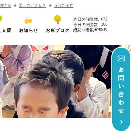
用情報
園へのアクセス
時間外保育
672
昨日の閲覧数:
306
今日の閲覧数:
679849
総訪問者数:
て支援
お知らせ
お東ブログ