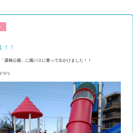
少
よ！！
る「露橋公園」に園バスに乗って出かけました！！
o^)