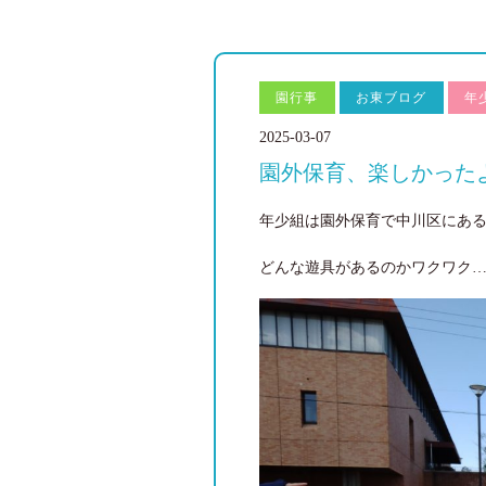
園行事
お東ブログ
年
2025-03-07
園外保育、楽しかった
年少組は園外保育で中川区にあ
どんな遊具があるのかワクワク…(^