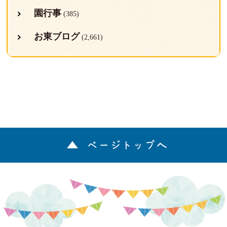
園行事
(385)
お東ブログ
(2,661)
ページトップへ