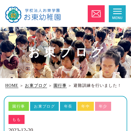
お東ブログ
HOME
＞
お東ブログ
＞
園行事
＞
避難訓練を行いました！
園行事
お東ブログ
年長
年中
年少
もも
2023-12-20