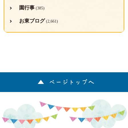
園行事
(385)
お東ブログ
(2,661)
ページトップへ