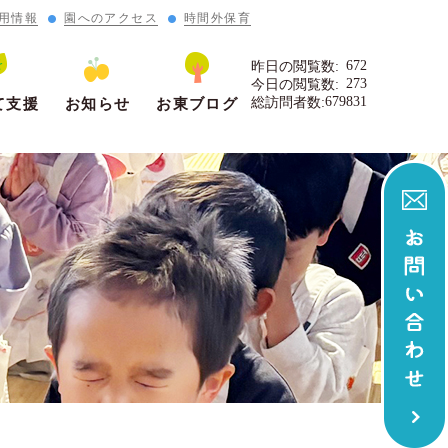
用情報
園へのアクセス
時間外保育
672
昨日の閲覧数:
273
今日の閲覧数:
679831
総訪問者数:
て支援
お知らせ
お東ブログ