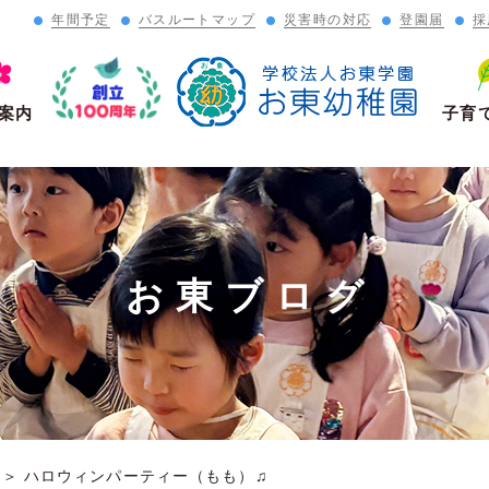
年間予定
バスルートマップ
災害時の対応
登園届
採
」
案内
子育
お東ブログ
＞
ハロウィンパーティー（もも）♫