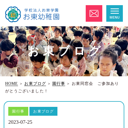
お東ブログ
HOME
＞
お東ブログ
＞
園行事
＞
お東同窓会 ご参加あり
がとうございました！
園行事
お東ブログ
2023-07-25