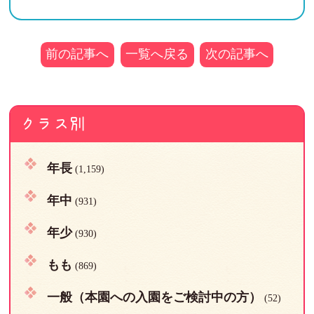
前の記事へ
一覧へ戻る
次の記事へ
クラス別
年長
(1,159)
年中
(931)
年少
(930)
もも
(869)
一般（本園への入園をご検討中の方）
(52)