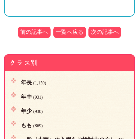
前の記事へ
一覧へ戻る
次の記事へ
クラス別
年長
(1,159)
年中
(931)
年少
(930)
もも
(869)