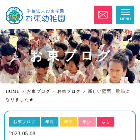
お東ブログ
HOME
＞
お東ブログ
＞
お東ブログ
＞
新しい壁面、靴箱に
なりました★
お東ブログ
年長
年中
年少
もも
2023-05-08