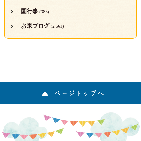
園行事
(385)
お東ブログ
(2,661)
ページトップへ