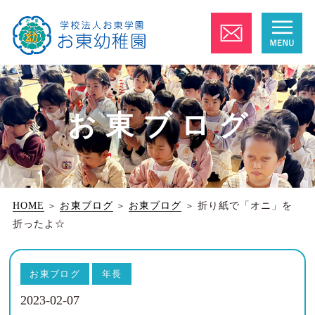
お東ブログ
HOME
＞
お東ブログ
＞
お東ブログ
＞
折り紙で「オニ」を
折ったよ☆
お東ブログ
年長
2023-02-07