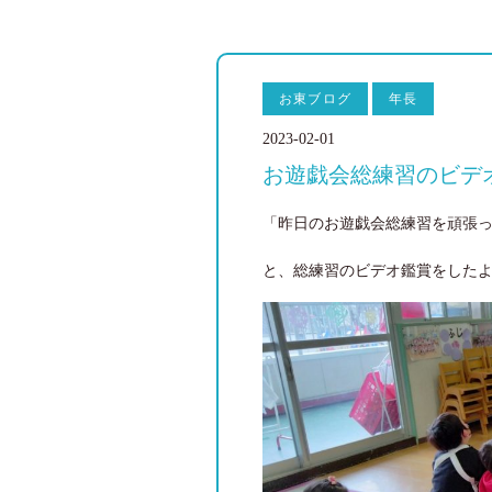
お東ブログ
年長
2023-02-01
お遊戯会総練習のビデ
「昨日のお遊戯会総練習を頑張
と、総練習のビデオ鑑賞をしたよ(⁠^⁠