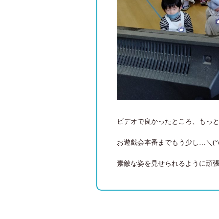
ビデオで良かったところ、もっ
お遊戯会本番までもう少し…＼⁠(⁠°⁠o⁠°
素敵な姿を見せられるように頑