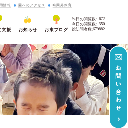
用情報
園へのアクセス
時間外保育
672
昨日の閲覧数:
350
今日の閲覧数:
679882
総訪問者数:
て支援
お知らせ
お東ブログ