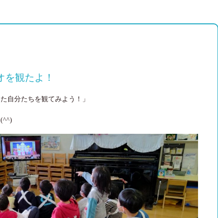
オを観たよ！
った自分たちを観てみよう！」
^⁠)