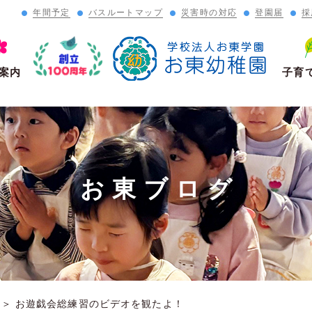
年間予定
バスルートマップ
災害時の対応
登園届
採
」
案内
子育
お東ブログ
＞
お遊戯会総練習のビデオを観たよ！