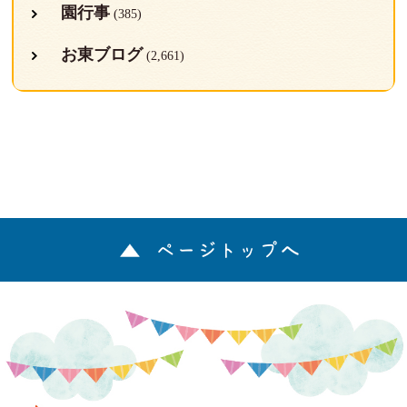
園行事
(385)
お東ブログ
(2,661)
ページトップへ