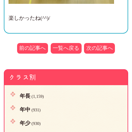
楽しかったね(^^)/
前の記事へ
一覧へ戻る
次の記事へ
クラス別
年長
(1,159)
年中
(931)
年少
(930)