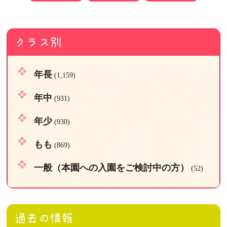
クラス別
年長
(1,159)
年中
(931)
年少
(930)
もも
(869)
一般（本園への入園をご検討中の方）
(52)
過去の情報