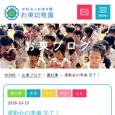
お東ブログ
HOME
＞
お東ブログ
＞
園行事
＞
運動会の準備 完了！
園行事
年長
年中
年少
もも
2018-10-19
運動会の準備 完了！