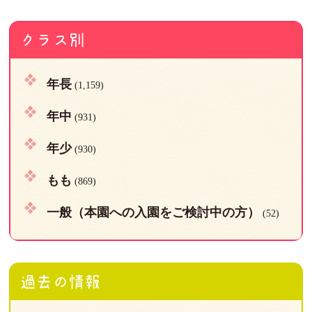
クラス別
年長
(1,159)
年中
(931)
年少
(930)
もも
(869)
一般（本園への入園をご検討中の方）
(52)
過去の情報