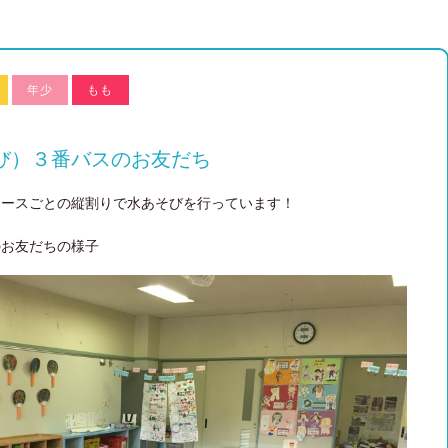
年少
もも
び）３番バスのお友だち
コースごとの縦割りで水あそびを行っています！
のお友だちの様子