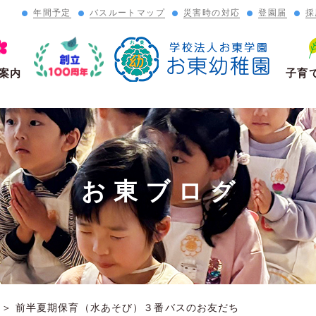
年間予定
バスルートマップ
災害時の対応
登園届
採
」
案内
子育
お東ブログ
＞
前半夏期保育（水あそび）３番バスのお友だち