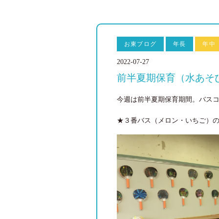
お東ブログ
年長
年中
2022-07-27
前半夏期保育（水あそ
今週は前半夏期保育期間。バス
★３番バス（メロン・いちご）