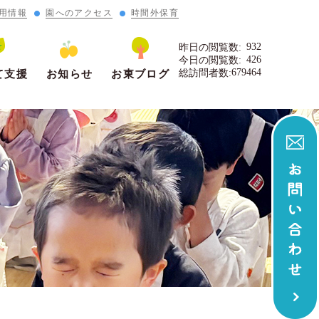
用情報
園へのアクセス
時間外保育
932
昨日の閲覧数:
426
今日の閲覧数:
679464
総訪問者数:
て支援
お知らせ
お東ブログ