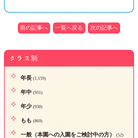
前の記事へ
一覧へ戻る
次の記事へ
クラス別
年長
(1,159)
年中
(931)
年少
(930)
もも
(869)
一般（本園への入園をご検討中の方）
(52)