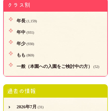
クラス別
年長
(1,159)
年中
(931)
年少
(930)
もも
(869)
一般（本園への入園をご検討中の方）
(52)
過去の情報
2026年7月
(31)