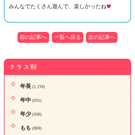
みんなでたくさん遊んで、楽しかったね
前の記事へ
一覧へ戻る
次の記事へ
クラス別
年長
(1,159)
年中
(931)
年少
(930)
もも
(869)