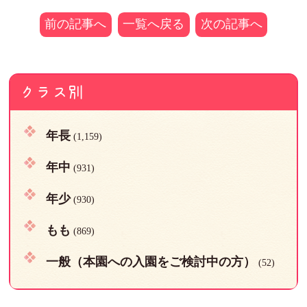
前の記事へ
一覧へ戻る
次の記事へ
クラス別
年長
(1,159)
年中
(931)
年少
(930)
もも
(869)
一般（本園への入園をご検討中の方）
(52)