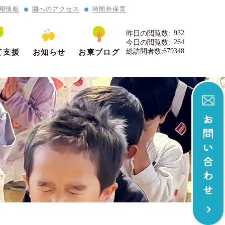
用情報
園へのアクセス
時間外保育
932
昨日の閲覧数:
264
今日の閲覧数:
679348
総訪問者数:
て支援
お知らせ
お東ブログ