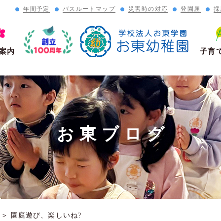
年間予定
バスルートマップ
災害時の対応
登園届
採
」
案内
子育
お東ブログ
＞
園庭遊び、楽しいね?