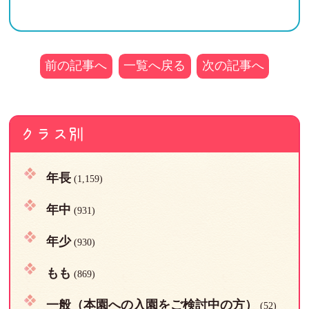
前の記事へ
一覧へ戻る
次の記事へ
クラス別
年長
(1,159)
年中
(931)
年少
(930)
もも
(869)
一般（本園への入園をご検討中の方）
(52)