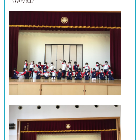
〈ゆり組〉