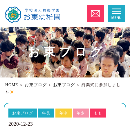
お東ブログ
HOME
＞
お東ブログ
＞
お東ブログ
＞
終業式に参加しまし
た
お東ブログ
年長
年中
年少
もも
2020-12-23