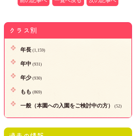
前の記事へ
一覧へ戻る
次の記事へ
クラス別
年長
(1,159)
年中
(931)
年少
(930)
もも
(869)
一般（本園への入園をご検討中の方）
(52)
過去の情報