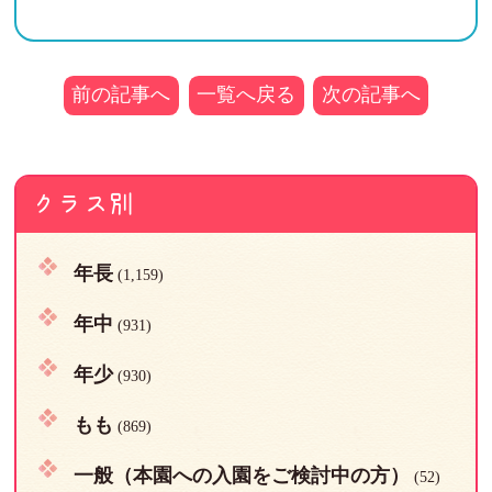
前の記事へ
一覧へ戻る
次の記事へ
クラス別
年長
(1,159)
年中
(931)
年少
(930)
もも
(869)
一般（本園への入園をご検討中の方）
(52)