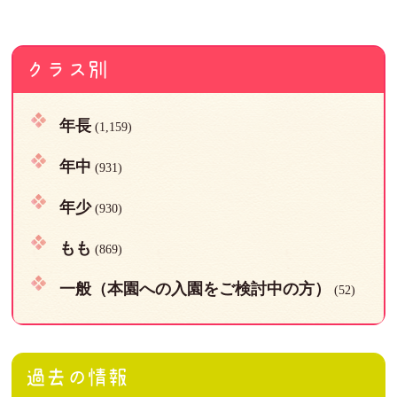
クラス別
年長
(1,159)
年中
(931)
年少
(930)
もも
(869)
一般（本園への入園をご検討中の方）
(52)
過去の情報