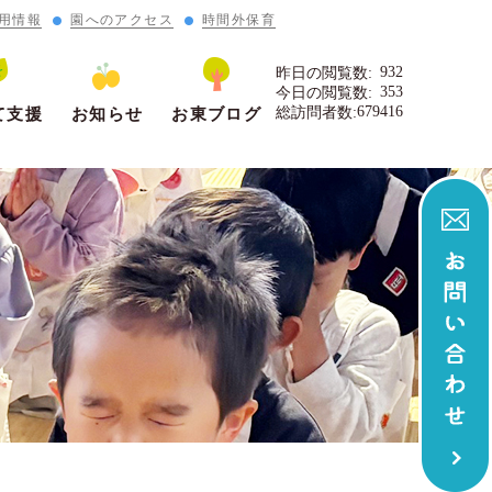
用情報
園へのアクセス
時間外保育
932
昨日の閲覧数:
353
今日の閲覧数:
679416
総訪問者数:
て支援
お知らせ
お東ブログ