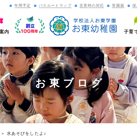
年間予定
バスルートマップ
災害時の対応
登園届
採
」
案内
子育
お東ブログ
＞
水あそびをしたよ♪