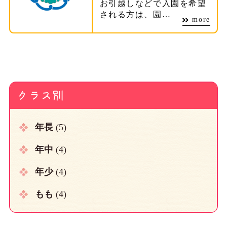
お引越しなどで入園を希望
される方は、園…
more
クラス別
年長
(5)
年中
(4)
年少
(4)
もも
(4)