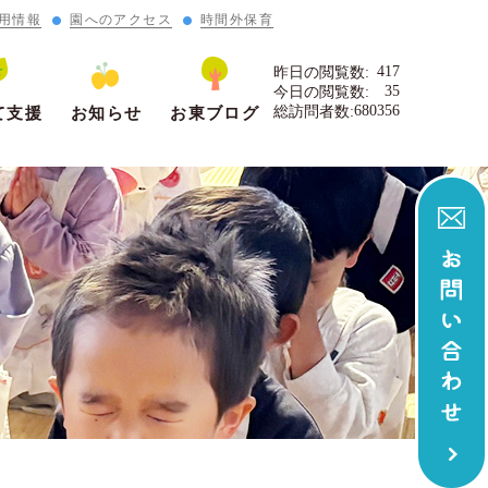
用情報
園へのアクセス
時間外保育
417
昨日の閲覧数:
35
今日の閲覧数:
680356
総訪問者数:
て支援
お知らせ
お東ブログ