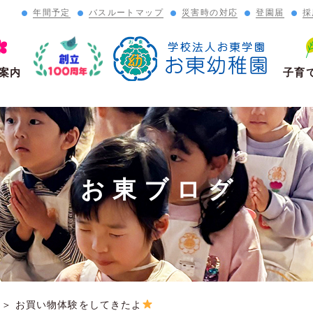
年間予定
バスルートマップ
災害時の対応
登園届
採
」
案内
子育
お東ブログ
＞
お買い物体験をしてきたよ