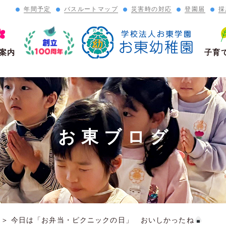
年間予定
バスルートマップ
災害時の対応
登園届
採
」
案内
子育
お東ブログ
＞
今日は「お弁当・ピクニックの日」 おいしかったね