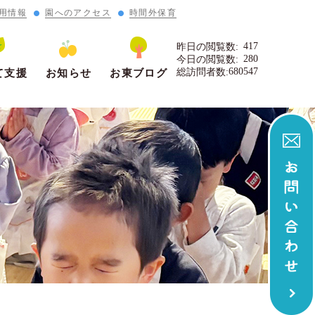
用情報
園へのアクセス
時間外保育
417
昨日の閲覧数:
280
今日の閲覧数:
680547
総訪問者数:
て支援
お知らせ
お東ブログ