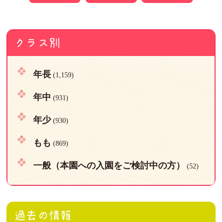
クラス別
年長
(1,159)
年中
(931)
年少
(930)
もも
(869)
一般（本園への入園をご検討中の方）
(52)
過去の情報