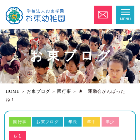
お東ブログ
HOME
＞
お東ブログ
＞
園行事
＞
☀ 運動会がんばった
ね！
園行事
お東ブログ
年長
年中
年少
もも