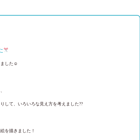
た
しました☺
り、
りして、いろいろな見え方を考えました??
に絵を描きました！