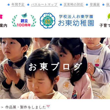
年間予定
バスルートマップ
災害時の対応
登園届
採
」
案内
子育
お東ブログ
＞
作品展・製作をしました