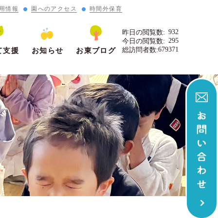
用情報
園へのアクセス
時間外保育
932
昨日の閲覧数:
295
今日の閲覧数:
679371
総訪問者数:
て支援
お知らせ
お東ブログ