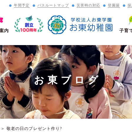
年間予定
バスルートマップ
災害時の対応
登園届
採
」
案内
子育
お東ブログ
＞
敬老の日のプレゼント作り?