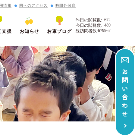
用情報
園へのアクセス
時間外保育
672
昨日の閲覧数:
489
今日の閲覧数:
679967
総訪問者数:
て支援
お知らせ
お東ブログ