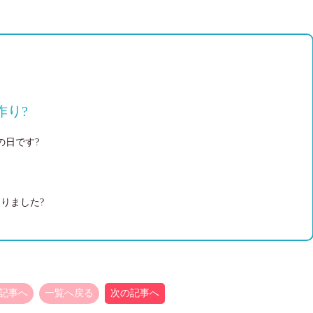
作り?
の日です?
りました?
記事へ
一覧へ戻る
次の記事へ