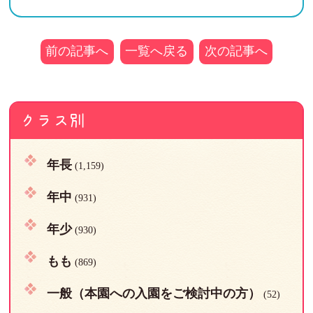
前の記事へ
一覧へ戻る
次の記事へ
クラス別
年長
(1,159)
年中
(931)
年少
(930)
もも
(869)
一般（本園への入園をご検討中の方）
(52)