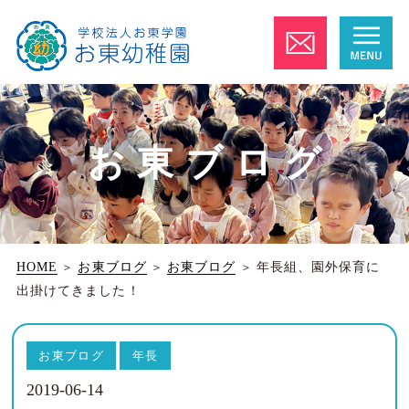
お東ブログ
HOME
＞
お東ブログ
＞
お東ブログ
＞
年長組、園外保育に
出掛けてきました！
お東ブログ
年長
2019-06-14