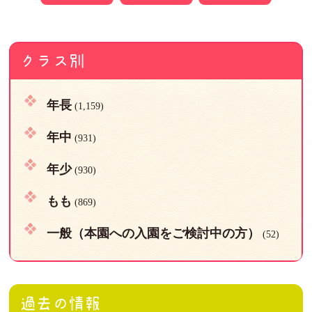
クラス別
年長
(1,159)
年中
(931)
年少
(930)
もも
(869)
一般（本園への入園をご検討中の方）
(52)
過去の情報