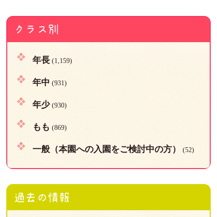
クラス別
年長
(1,159)
年中
(931)
年少
(930)
もも
(869)
一般（本園への入園をご検討中の方）
(52)
過去の情報