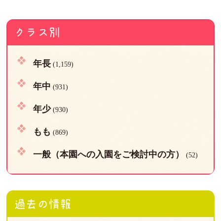
クラス別
年長
(1,159)
年中
(931)
年少
(930)
もも
(869)
一般（本園への入園をご検討中の方）
(52)
過去の情報