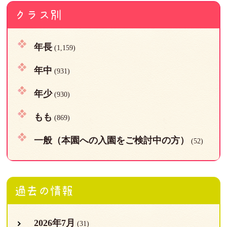
クラス別
年長
(1,159)
年中
(931)
年少
(930)
もも
(869)
一般（本園への入園をご検討中の方）
(52)
過去の情報
2026年7月
(31)