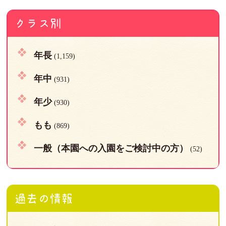
クラス別
年長
(1,159)
年中
(931)
年少
(930)
もも
(869)
一般（本園への入園をご検討中の方）
(52)
過去の情報