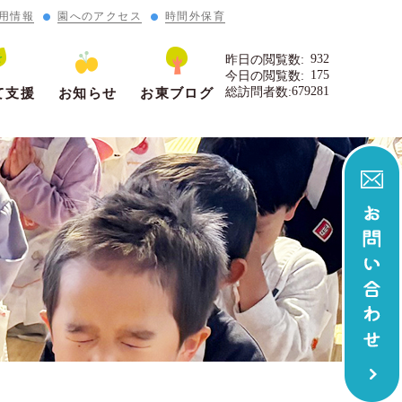
用情報
園へのアクセス
時間外保育
932
昨日の閲覧数:
175
今日の閲覧数:
679281
総訪問者数:
て支援
お知らせ
お東ブログ