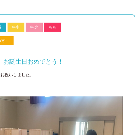
長
年中
年少
もも
の方）
、お誕生日おめでとう！
でお祝いしました。