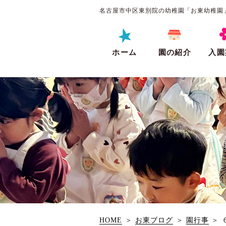
名古屋市中区東別院の幼稚園「お東幼稚園
ホーム
園の紹介
入園
HOME
＞
お東ブログ
＞
園行事
＞