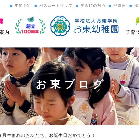
年間予定
バスルートマップ
災害時の対応
登園届
採
」
案内
子育
お東ブログ
６月生まれのお友だち、お誕生日おめでとう！