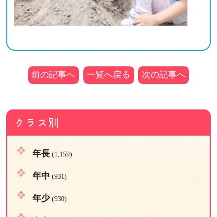
前の記事へ
一覧へ戻る
次の記事へ
クラス別
年長
(1,159)
年中
(931)
年少
(930)