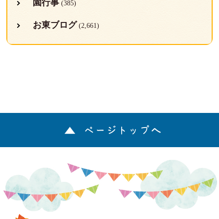
園行事
(385)
お東ブログ
(2,661)
ページトップへ