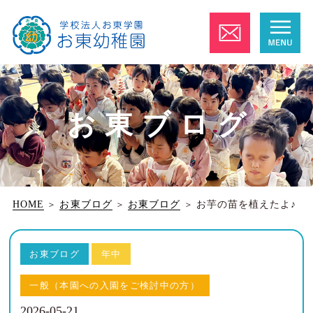
お東ブログ
HOME
＞
お東ブログ
＞
お東ブログ
＞
お芋の苗を植えたよ♪
お東ブログ
年中
一般（本園への入園をご検討中の方）
2026-05-21