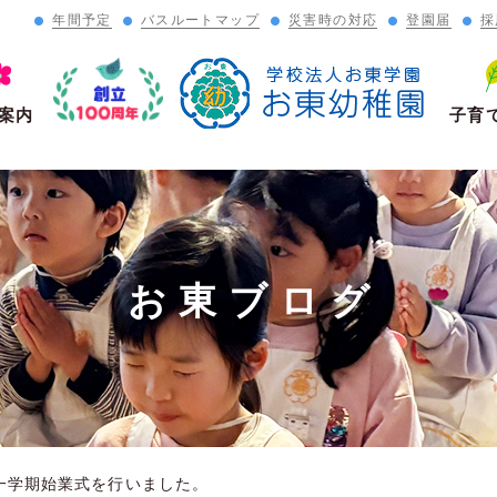
年間予定
バスルートマップ
災害時の対応
登園届
採
」
案内
子育
お東ブログ
一学期始業式を行いました。