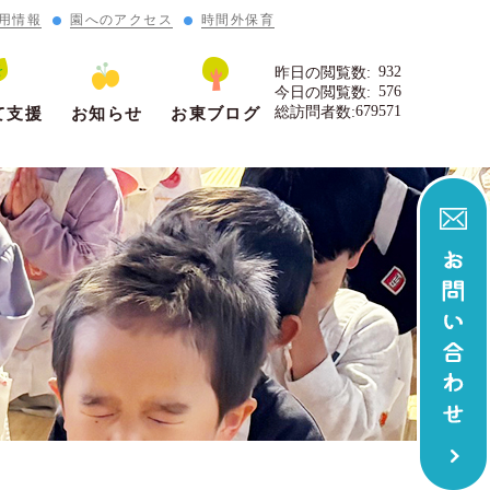
用情報
園へのアクセス
時間外保育
932
昨日の閲覧数:
576
今日の閲覧数:
679571
総訪問者数:
て支援
お知らせ
お東ブログ