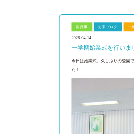
園行事
お東ブログ
一
2026-04-14
一学期始業式を行いま
今日は始業式。久しぶりの登園
た！