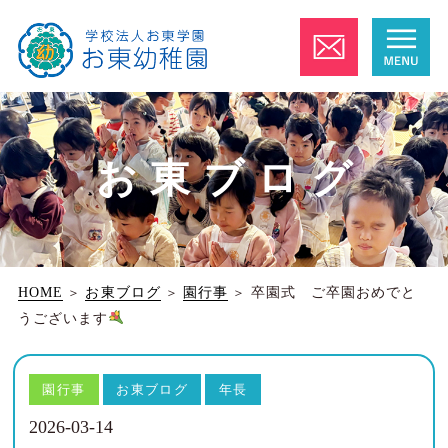
お東ブログ
HOME
＞
お東ブログ
＞
園行事
＞
卒園式 ご卒園おめでと
うございます
園行事
お東ブログ
年長
2026-03-14