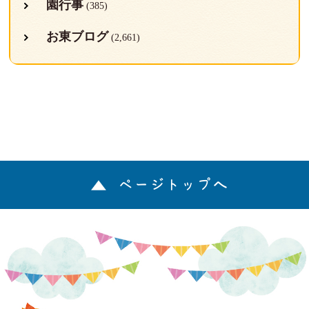
園行事
(385)
お東ブログ
(2,661)
ページトップへ