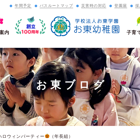
年間予定
バスルートマップ
災害時の対応
登園届
採
」
案内
子育
お東ブログ
ハロウィンパーティー
（年長組）