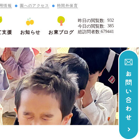
用情報
園へのアクセス
時間外保育
932
昨日の閲覧数:
385
今日の閲覧数:
679441
総訪問者数:
て支援
お知らせ
お東ブログ