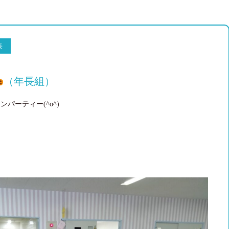
長
（年長組）
パーティー(^o^)