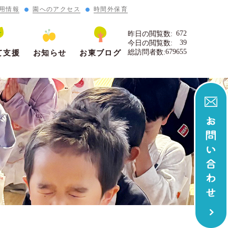
用情報
園へのアクセス
時間外保育
672
昨日の閲覧数:
39
今日の閲覧数:
679655
総訪問者数:
て支援
お知らせ
お東ブログ