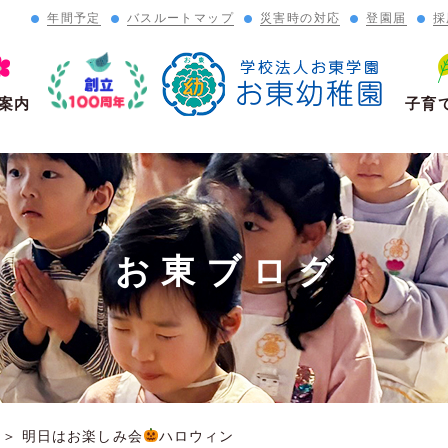
年間予定
バスルートマップ
災害時の対応
登園届
採
」
案内
子育
お東ブログ
＞
明日はお楽しみ会
ハロウィン