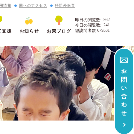
用情報
園へのアクセス
時間外保育
932
昨日の閲覧数:
241
今日の閲覧数:
679331
総訪問者数:
て支援
お知らせ
お東ブログ