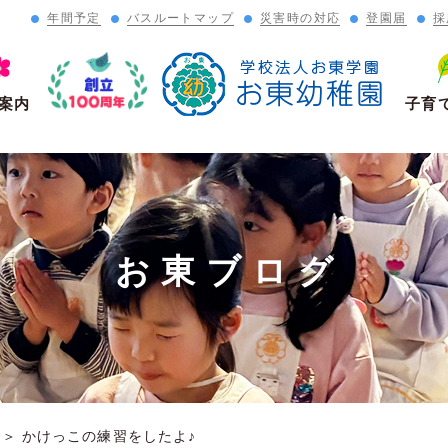
年間予定
バスルートマップ
災害時の対応
登園届
採
」
案内
子育
お東ブログ
＞
かけっこの練習をしたよ♪